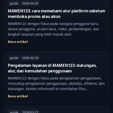
guide
2026-04-25
MAMEN123: cara memahami alur platform sebelum
membuka promo atau akun
MAMEN123 dengan fokus pada navigasi pengguna baru,
situasi pengguna, urutan baca, risiko, perbandingan, dan
langkah lanjutan yang lebih masuk akal.
Baca artikel
guide
2026-03-29
Pengalaman layanan di MAMEN123: dukungan,
alur, dan kemudahan penggunaan
MAMEN123 dengan fokus pada pengalaman penggunaan,
mencakup pengalaman penggunaan, aktivitas, efisiensi, dan
dukungan. Konten informatif ini membahas fitur,
kemudahan navigasi, d...
Baca artikel
guide
2026-03-27