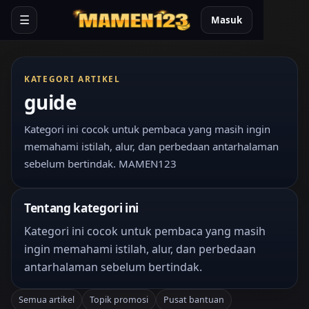
☰
Masuk
KATEGORI ARTIKEL
guide
Kategori ini cocok untuk pembaca yang masih ingin
memahami istilah, alur, dan perbedaan antarhalaman
sebelum bertindak. MAMEN123
Tentang kategori ini
Kategori ini cocok untuk pembaca yang masih
ingin memahami istilah, alur, dan perbedaan
antarhalaman sebelum bertindak.
Semua artikel
Topik promosi
Pusat bantuan