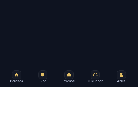
Beranda
Blog
Promosi
Dukungan
Akun
MAMEN123
Tentang situs
MAMEN123 menyediakan jalur akun, promosi,